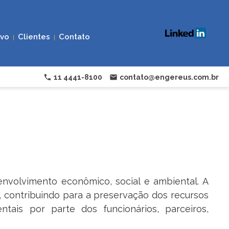
ivo
Clientes
Contato
|
|
phone
11 4441-8100
email
contato@engereus.com.br
nvolvimento econômico, social e ambiental. A
contribuindo para a preservação dos recursos
tais por parte dos funcionários, parceiros,